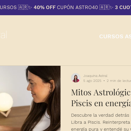
CURSOS
🇦🇷
✨ 40% OFF
CUPÓN ASTRO40
🇦🇷
✨
3 CUO
CURSOS A
Joaquina Astral
5 ago 2025
2 min de lectu
Mitos Astrológic
Piscis en energí
Descubre la verdad detrás 
Libra a Piscis. Reinterpret
energía pura y entendé su 