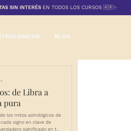
TAS SIN INTERÉS
EN TODOS LOS CURSOS
🇦🇷
✨
STROLÓGICOS
BLOG
ra
os: de Libra a
a pura
de los mitos astrológicos de
a cada signo en clave de
verdadero significado en tu